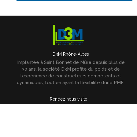
D3M Rhône-Alpes
Implantée à Saint Bonnet de Mûre depuis plus de
30 ans, la société D3M profite du poids et de
l’expérience de constructeurs compétents et
dynamiques, tout en ayant la flexibilité d’une PME.
Rendez nous visite
ZA les Marches du Rhône 11 Avenue du
Maréchal Juin
69720
Saint Laurent de
Mûre
Téléphone