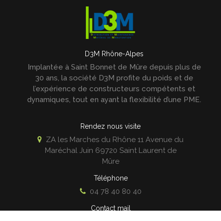
D3M Rhône-Alpes
Implantée à Saint Bonnet de Mûre depuis plus de
30 ans, la société D3M profite du poids et de
l’expérience de constructeurs compétents et
dynamiques, tout en ayant la flexibilité d’une PME.
Rendez nous visite
ZA les Marches du Rhône 11 Avenue du
Maréchal Juin
69720
Saint Laurent de
Mûre
Téléphone
04 78 40 80 40
Contact mail