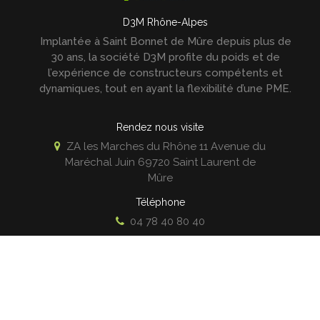
D3M Rhône-Alpes
Implantée à Saint Bonnet de Mûre depuis plus de
30 ans, la société D3M profite du poids et de
l’expérience de constructeurs compétents et
dynamiques, tout en ayant la flexibilité d’une PME.
Rendez nous visite
ZA les Marches du Rhône 11 Avenue du
Maréchal Juin
69720
Saint Laurent de
Mûre
Téléphone
04 78 40 80 40
Contact mail
contact@d3m.fr