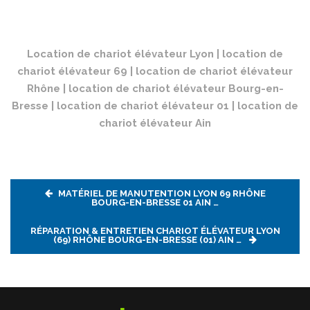
Location de chariot élévateur Lyon | location de
chariot élévateur 69 | location de chariot élévateur
Rhône | location de chariot élévateur Bourg-en-
Bresse | location de chariot élévateur 01 | location de
chariot élévateur Ain
MATÉRIEL DE MANUTENTION LYON 69 RHÔNE
BOURG-EN-BRESSE 01 AIN …
RÉPARATION & ENTRETIEN CHARIOT ÉLÉVATEUR LYON
(69) RHÔNE BOURG-EN-BRESSE (01) AIN …