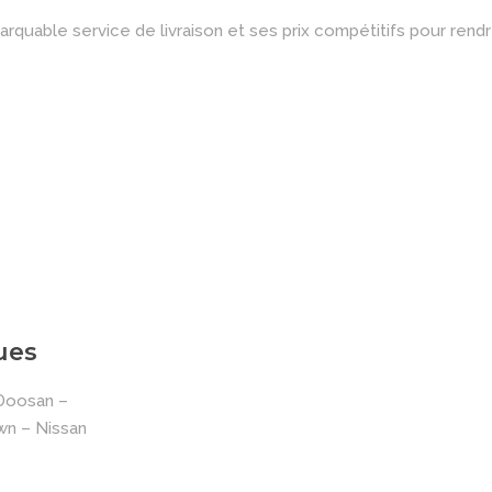
quable service de livraison et ses prix compétitifs pour rendr
ues
 Doosan –
wn – Nissan