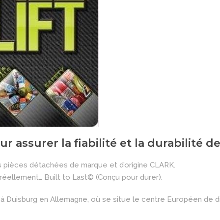
ur assurer la fiabilité et la durabilité
es pièces détachées de marque et d’origine CLARK.
éellement… Built to Last© (Conçu pour durer).
é à Duisburg en Allemagne, où se situe le centre Européen de d