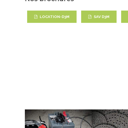
LOCATION-D3M
SAV D3M