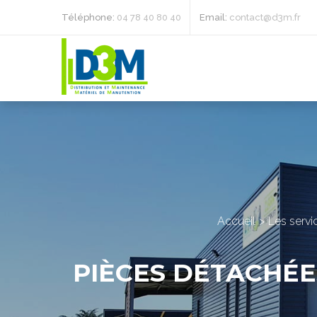
Téléphone:
04 78 40 80 40
Email:
contact@d3m.fr
Accueil
Les serv
PIÈCES DÉTACHÉE